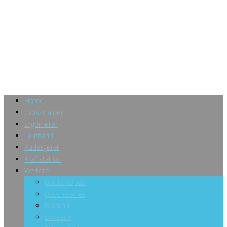
Home
Crosstrainer
Ergometer
Laufband
Rudergerät
Kraftstation
Weitere
Battle Ropes
Bauchtrainer
Blackroll
Boxsack