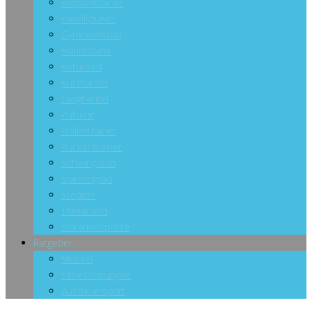
Ellipsentrainer
Eiweißpulver
Gymnastikball
Hantelbank
Kettlebell
Kurzhantel
Langhantel
Pulsuhr
Rollentrainer
Rückentrainer
Schwingstab
Spinningrad
Stepper
Theraband
Vibrationsplatte
Ratgeber
Muskel
Fitnessübungen
Ausdauersport