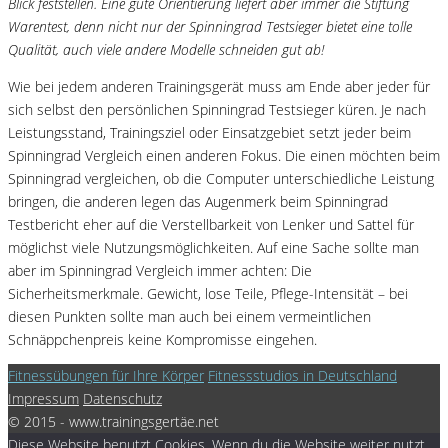
Blick feststellen. Eine gute Orientierung liefert aber immer die Stiftung
Warentest, denn nicht nur der Spinningrad Testsieger bietet eine tolle
Qualität, auch viele andere Modelle schneiden gut ab!
Wie bei jedem anderen Trainingsgerät muss am Ende aber jeder für
sich selbst den persönlichen Spinningrad Testsieger küren. Je nach
Leistungsstand, Trainingsziel oder Einsatzgebiet setzt jeder beim
Spinningrad Vergleich einen anderen Fokus. Die einen möchten beim
Spinningrad vergleichen, ob die Computer unterschiedliche Leistung
bringen, die anderen legen das Augenmerk beim Spinningrad
Testbericht eher auf die Verstellbarkeit von Lenker und Sattel für
möglichst viele Nutzungsmöglichkeiten. Auf eine Sache sollte man
aber im Spinningrad Vergleich immer achten: Die
Sicherheitsmerkmale. Gewicht, lose Teile, Pflege-Intensität – bei
diesen Punkten sollte man auch bei einem vermeintlichen
Schnäppchenpreis keine Kompromisse eingehen.
Fitnessübungen für Ihre Körper
Fitnessstudios in Deutschland
Impressum
Datenschutz
© 2015 - www.trainingsgertäe.net
Diese Website benutzt Cookies. Wenn du die Website weiter nutzt,