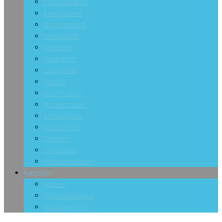
Ellipsentrainer
Eiweißpulver
Gymnastikball
Hantelbank
Kettlebell
Kurzhantel
Langhantel
Pulsuhr
Rollentrainer
Rückentrainer
Schwingstab
Spinningrad
Stepper
Theraband
Vibrationsplatte
Ratgeber
Muskel
Fitnessübungen
Ausdauersport