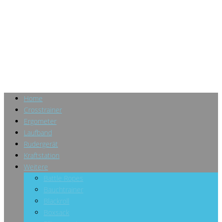
Home
Crosstrainer
Ergometer
Laufband
Rudergerät
Kraftstation
Weitere
Battle Ropes
Bauchtrainer
Blackroll
Boxsack