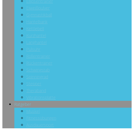
Ellipsentrainer
Eiweißpulver
Gymnastikball
Hantelbank
Kettlebell
Kurzhantel
Langhantel
Pulsuhr
Rollentrainer
Rückentrainer
Schwingstab
Spinningrad
Stepper
Theraband
Vibrationsplatte
Ratgeber
Muskel
Fitnessübungen
Ausdauersport