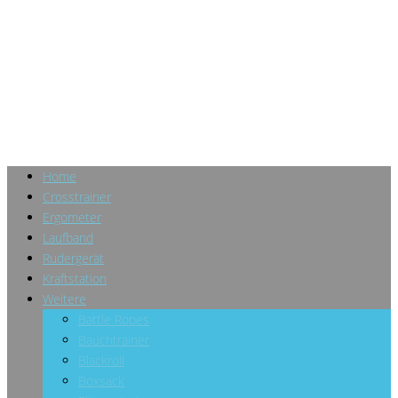
Home
Crosstrainer
Ergometer
Laufband
Rudergerät
Kraftstation
Weitere
Battle Ropes
Bauchtrainer
Blackroll
Boxsack