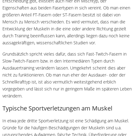
Entscheidung gibt, existiert auch hier ein Mischtyp, der
Eigenschaften aus beiden Fasertypen in sich vereint. Ob man einen
größeren Anteil FT-Fasern oder ST-Fasern besitzt ist dabei von
Mensch zu Mensch verschieden. Es wird vermutet, dass man die
Entwicklung der Muskeln in die eine oder andere Richtung gezielt
durch Training beeinflussen kann, allerdings liegen dazu noch keine
aussagekräftigen, wissenschaftlichen Studien vor.
Grundsätzlich spricht vieles dafür, dass sich Fast-Twitch-Fasern in
Slow-Twitch-Fasern bzw. in den Intermediären Typen durch
Ausdauertraining verändern lassen. Umgekehrt scheint dies aber
nicht zu funktionieren. Ob man nun eher der Ausdauer- oder der
Schnellkrafttyp ist, ist also vermutlich weitestgehend erblich
vorgegeben und lässt sich nur in geringem Maße im späteren Leben
verändern.
Typische Sportverletzungen am Muskel
In etwa jede dritte Sportverletzung ist eine Schädigung am Muskel.
Gründe für die häufigen Beschädigungen der Muskeln sind u.a.
unzureichendes Aufwärmen, falsche Technik, Überforderung oder