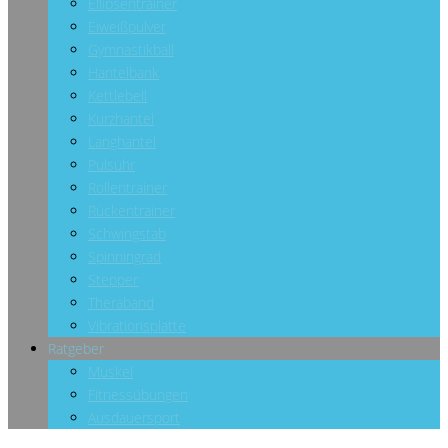
Ellipsentrainer
Eiweißpulver
Gymnastikball
Hantelbank
Kettlebell
Kurzhantel
Langhantel
Pulsuhr
Rollentrainer
Rückentrainer
Schwingstab
Spinningrad
Stepper
Theraband
Vibrationsplatte
Ratgeber
Muskel
Fitnessübungen
Ausdauersport