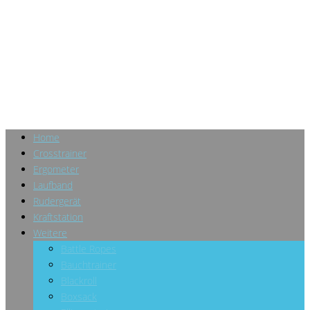
Home
Crosstrainer
Ergometer
Laufband
Rudergerät
Kraftstation
Weitere
Battle Ropes
Bauchtrainer
Blackroll
Boxsack