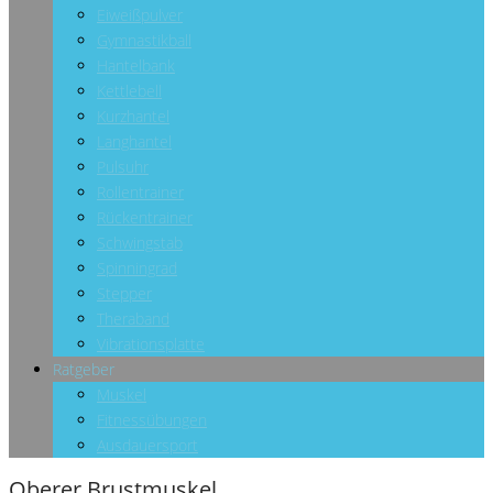
Eiweißpulver
Gymnastikball
Hantelbank
Kettlebell
Kurzhantel
Langhantel
Pulsuhr
Rollentrainer
Rückentrainer
Schwingstab
Spinningrad
Stepper
Theraband
Vibrationsplatte
Ratgeber
Muskel
Fitnessübungen
Ausdauersport
Oberer Brustmuskel