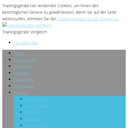
Trainingsgeräte.net verwendet Cookies
, um Ihnen den
bestmöglichen Service zu gewährleisten
. Wenn Sie
auf der Seite
weitersurfen, stimmen Sie der
Cookie-Nutzung zu. Ich stimme zu
.
.
Trainingsgeräte Vergleich
rss subscribe
Home
Crosstrainer
Ergometer
Laufband
Rudergerät
Kraftstation
Weitere
Battle Ropes
Bauchtrainer
Blackroll
Boxsack
Ellipsentrainer