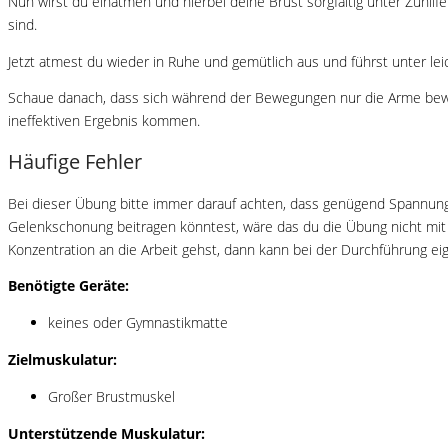
Nun wirst du einatmen und hierbei deine Brust sorgfältig unter Zuhil
sind.
Jetzt atmest du wieder in Ruhe und gemütlich aus und führst unter l
Schaue danach, dass sich während der Bewegungen nur die Arme beweg
ineffektiven Ergebnis kommen.
Häufige Fehler
Bei dieser Übung bitte immer darauf achten, dass genügend Spannung 
Gelenkschonung beitragen könntest, wäre das du die Übung nicht mit 
Konzentration an die Arbeit gehst, dann kann bei der Durchführung ei
Benötigte Geräte:
keines oder Gymnastikmatte
Zielmuskulatur:
Großer Brustmuskel
Unterstützende Muskulatur: