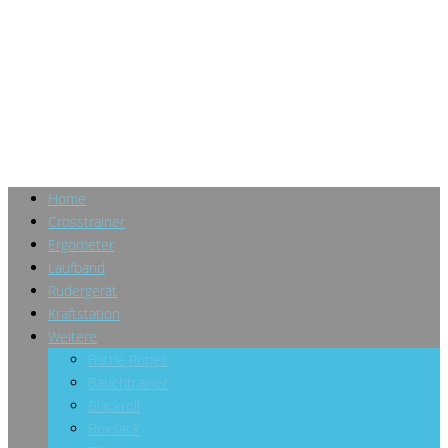
Home
Crosstrainer
Ergometer
Laufband
Rudergerät
Kraftstation
Weitere
Battle Ropes
Bauchtrainer
Blackroll
Boxsack