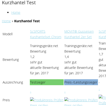
Kurzhantel Test
Home
Home
»
Kurzhantel Test
ScSPORTS
MOVIT® Gusseisen
ScS
Modell
Kurzhantelset Chrom
Kurzhantel 2er Set
Kurz
Trai
Trainingsgeräte.net
Trainingsgeräte.net
Bewe
Bewertung
Bewertung
1,7
1,2
1,4
Bewertung
gut
sehr gut
sehr gut
aktue
aktuelle Bewertung
aktuelle Bewertung
Bewe
für Jan. 2017
für Jan. 2017
201
Auszeichnung
Testsieger
Preis-/Leistungssieger
-
-
-
-
Preis
Preis prüfen
Preis prüfen