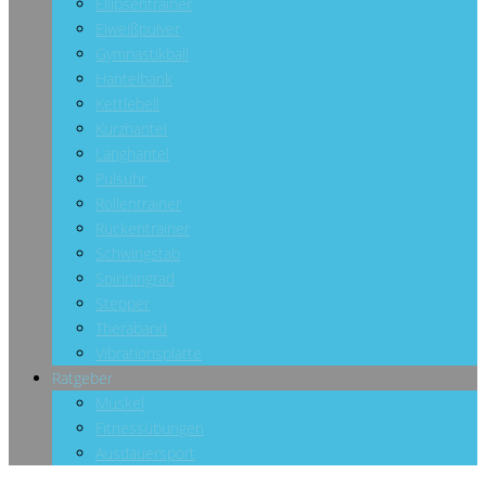
Ellipsentrainer
Eiweißpulver
Gymnastikball
Hantelbank
Kettlebell
Kurzhantel
Langhantel
Pulsuhr
Rollentrainer
Rückentrainer
Schwingstab
Spinningrad
Stepper
Theraband
Vibrationsplatte
Ratgeber
Muskel
Fitnessübungen
Ausdauersport