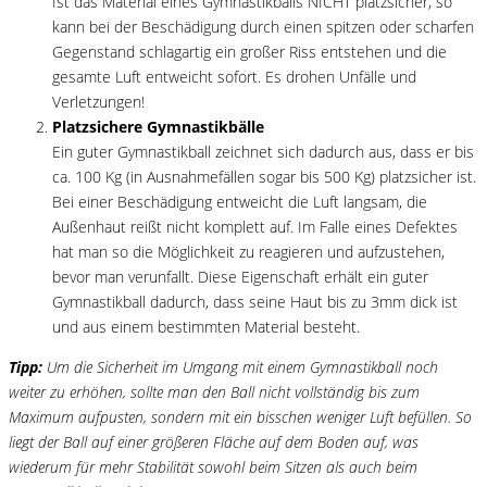
Ist das Material eines Gymnastikballs NICHT platzsicher, so
kann bei der Beschädigung durch einen spitzen oder scharfen
Gegenstand schlagartig ein großer Riss entstehen und die
gesamte Luft entweicht sofort. Es drohen Unfälle und
Verletzungen!
Platzsichere Gymnastikbälle
Ein guter Gymnastikball zeichnet sich dadurch aus, dass er bis
ca. 100 Kg (in Ausnahmefällen sogar bis 500 Kg) platzsicher ist.
Bei einer Beschädigung entweicht die Luft langsam, die
Außenhaut reißt nicht komplett auf. Im Falle eines Defektes
hat man so die Möglichkeit zu reagieren und aufzustehen,
bevor man verunfallt. Diese Eigenschaft erhält ein guter
Gymnastikball dadurch, dass seine Haut bis zu 3mm dick ist
und aus einem bestimmten Material besteht.
Tipp:
Um die Sicherheit im Umgang mit einem Gymnastikball noch
weiter zu erhöhen, sollte man den Ball nicht vollständig bis zum
Maximum aufpusten, sondern mit ein bisschen weniger Luft befüllen. So
liegt der Ball auf einer größeren Fläche auf dem Boden auf, was
wiederum für mehr Stabilität sowohl beim Sitzen als auch beim