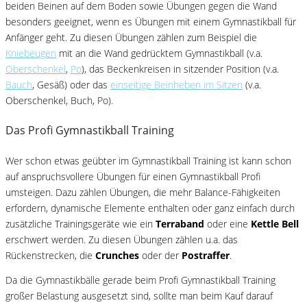
beiden Beinen auf dem Boden sowie Übungen gegen die Wand
besonders geeignet, wenn es Übungen mit einem Gymnastikball für
Anfänger geht. Zu diesen Übungen zählen zum Beispiel die
Kniebeugen
mit an die Wand gedrücktem Gymnastikball (v.a.
Oberschenkel
,
Po
), das Beckenkreisen in sitzender Position (v.a.
Bauch
, Gesäß) oder das
einseitige Beinheben im Sitzen
(v.a.
Oberschenkel, Buch, Po).
Das Profi Gymnastikball Training
Wer schon etwas geübter im Gymnastikball Training ist kann schon
auf anspruchsvollere Übungen für einen Gymnastikball Profi
umsteigen. Dazu zählen Übungen, die mehr Balance-Fähigkeiten
erfordern, dynamische Elemente enthalten oder ganz einfach durch
zusätzliche Trainingsgeräte wie ein
Terraband
oder eine
Kettle Bell
erschwert werden. Zu diesen Übungen zählen u.a. das
Rückenstrecken, die
Crunches
oder der
Postraffer
.
Da die Gymnastikbälle gerade beim Profi Gymnastikball Training
großer Belastung ausgesetzt sind, sollte man beim Kauf darauf