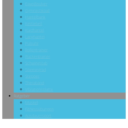
Eiweißpulver
Gymnastikball
Hantelbank
Kettlebell
Kurzhantel
Langhantel
Pulsuhr
Rollentrainer
Rückentrainer
Schwingstab
Spinningrad
Stepper
Theraband
Vibrationsplatte
Ratgeber
Muskel
Fitnessübungen
Ausdauersport