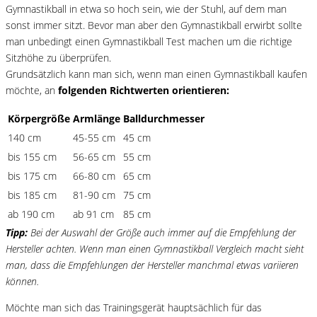
Gymnastikball in etwa so hoch sein, wie der Stuhl, auf dem man
sonst immer sitzt. Bevor man aber den Gymnastikball erwirbt sollte
man unbedingt einen Gymnastikball Test machen um die richtige
Sitzhöhe zu überprüfen.
Grundsätzlich kann man sich, wenn man einen Gymnastikball kaufen
möchte, an
folgenden Richtwerten orientieren:
Körpergröße
Armlänge
Balldurchmesser
140 cm
45-55 cm
45 cm
bis 155 cm
56-65 cm
55 cm
bis 175 cm
66-80 cm
65 cm
bis 185 cm
81-90 cm
75 cm
ab 190 cm
ab 91 cm
85 cm
Tipp:
Bei der Auswahl der Größe auch immer auf die Empfehlung der
Hersteller achten. Wenn man einen Gymnastikball Vergleich macht sieht
man, dass die Empfehlungen der Hersteller manchmal etwas variieren
können.
Möchte man sich das Trainingsgerät hauptsächlich für das