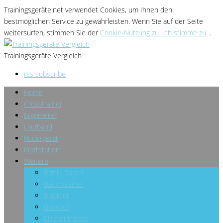
Trainingsgeräte.net verwendet Cookies
, um Ihnen den
bestmöglichen Service zu gewährleisten
. Wenn Sie
auf der Seite
weitersurfen, stimmen Sie der
Cookie-Nutzung zu. Ich stimme zu
.
.
Trainingsgeräte Vergleich
rss subscribe
Home
Crosstrainer
Ergometer
Laufband
Rudergerät
Kraftstation
Weitere
Battle Ropes
Bauchtrainer
Blackroll
Boxsack
Ellipsentrainer