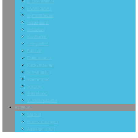
Ellipsentrainer
Eiweißpulver
Gymnastikball
Hantelbank
Kettlebell
Kurzhantel
Langhantel
Pulsuhr
Rollentrainer
Rückentrainer
Schwingstab
Spinningrad
Stepper
Theraband
Vibrationsplatte
Ratgeber
Muskel
Fitnessübungen
Ausdauersport