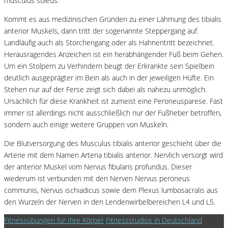
musculus soleus.
Kommt es aus medizinischen Gründen zu einer Lähmung des tibialis
anterior Muskels, dann tritt der sogenannte Steppergang auf.
Landläufig auch als Storchengang oder als Hahnentritt bezeichnet.
Herausragendes Anzeichen ist ein herabhängender Fuß beim Gehen.
Um ein Stolpern zu Verhindern beugt der Erkrankte sein Spielbein
deutlich ausgeprägter im Bein als auch in der jeweiligen Hüfte. Ein
Stehen nur auf der Ferse zeigt sich dabei als nahezu unmöglich.
Ursächlich für diese Krankheit ist zumeist eine Peroneusparese. Fast
immer ist allerdings nicht ausschließlich nur der Fußheber betroffen,
sondern auch einige weitere Gruppen von Muskeln.
Die Blutversorgung des Musculus tibialis anterior geschieht über die
Arterie mit dem Namen Arteria tibialis anterior. Nervlich versorgt wird
der anterior Muskel vom Nervus fibularis profundus. Dieser
wiederum ist verbunden mit den Nerven Nervus peroneus
communis, Nervus ischiadicus sowie dem Plexus lumbosacralis aus
den Wurzeln der Nerven in den Lendenwirbelbereichen L4 und L5.
Fitnessübungen für Ihre Körper
Fitnessstudios in Deutschland