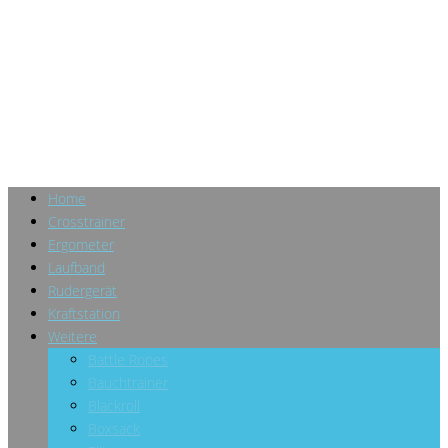
Home
Crosstrainer
Ergometer
Laufband
Rudergerät
Kraftstation
Weitere
Battle Ropes
Bauchtrainer
Blackroll
Boxsack