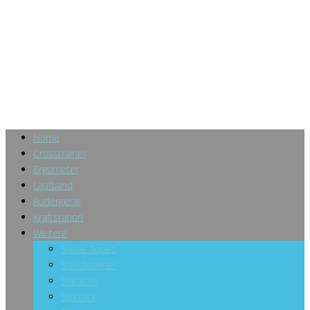
Home
Crosstrainer
Ergometer
Laufband
Rudergerät
Kraftstation
Weitere
Battle Ropes
Bauchtrainer
Blackroll
Boxsack