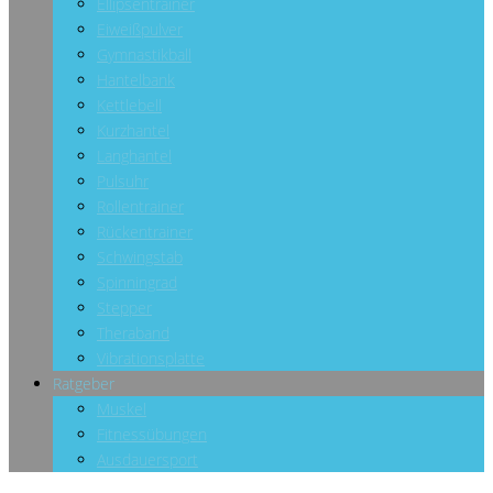
Ellipsentrainer
Eiweißpulver
Gymnastikball
Hantelbank
Kettlebell
Kurzhantel
Langhantel
Pulsuhr
Rollentrainer
Rückentrainer
Schwingstab
Spinningrad
Stepper
Theraband
Vibrationsplatte
Ratgeber
Muskel
Fitnessübungen
Ausdauersport