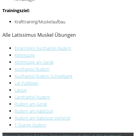
Trainingsziel:
Krafttraining/Muskelaufbau
Alle Latissimus Muskel Übungen
Einarmiges Kurzhantel Rudern
Klimmzüge
Klimmzüge am Gerät
Kurzhantel Rudern
Kurzhantel Rudern Schrägbank
Lat Pulldown
Latzug
Langhantel Rudern
Rudern am Gerät
Rudern am Kabelzug
Rudern am Kabelzug stehend
T-Stange Rudern