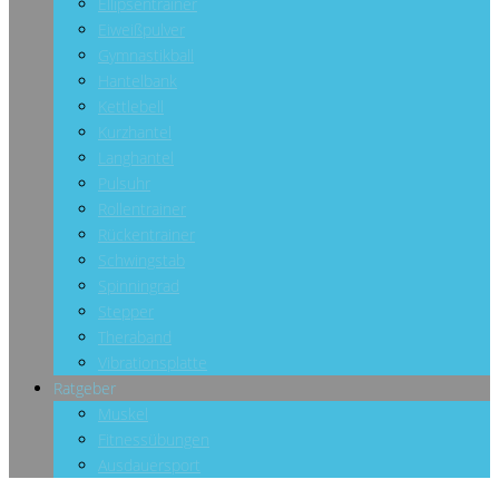
Ellipsentrainer
Eiweißpulver
Gymnastikball
Hantelbank
Kettlebell
Kurzhantel
Langhantel
Pulsuhr
Rollentrainer
Rückentrainer
Schwingstab
Spinningrad
Stepper
Theraband
Vibrationsplatte
Ratgeber
Muskel
Fitnessübungen
Ausdauersport