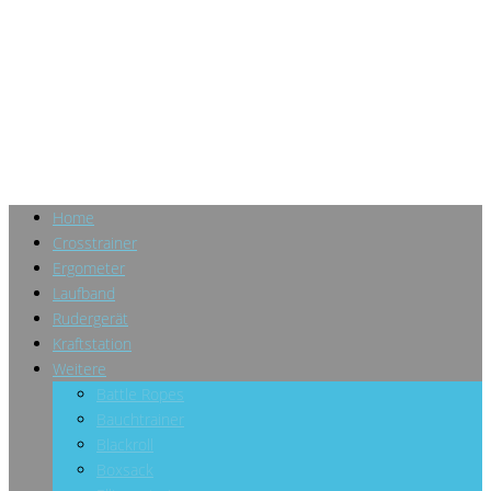
Home
Crosstrainer
Ergometer
Laufband
Rudergerät
Kraftstation
Weitere
Battle Ropes
Bauchtrainer
Blackroll
Boxsack