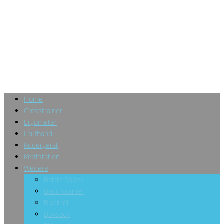
Home
Crosstrainer
Ergometer
Laufband
Rudergerät
Kraftstation
Weitere
Battle Ropes
Bauchtrainer
Blackroll
Boxsack