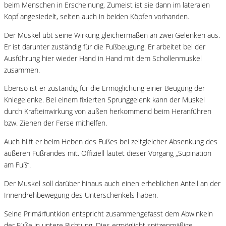
beim Menschen in Erscheinung. Zumeist ist sie dann im lateralen
Kopf angesiedelt, selten auch in beiden Köpfen vorhanden.
Der Muskel übt seine Wirkung gleichermaßen an zwei Gelenken aus.
Er ist darunter zuständig für die Fußbeugung. Er arbeitet bei der
Ausführung hier wieder Hand in Hand mit dem Schollenmuskel
zusammen.
Ebenso ist er zuständig für die Ermöglichung einer Beugung der
Kniegelenke. Bei einem fixierten Sprunggelenk kann der Muskel
durch Krafteinwirkung von außen herkommend beim Heranführen
bzw. Ziehen der Ferse mithelfen.
Auch hilft er beim Heben des Fußes bei zeitgleicher Absenkung des
äußeren Fußrandes mit. Offiziell lautet dieser Vorgang „Supination
am Fuß“.
Der Muskel soll darüber hinaus auch einen erheblichen Anteil an der
Innendrehbewegung des Unterschenkels haben.
Seine Primärfuntkion entspricht zusammengefasst dem Abwinkeln
der Füße in untere Richtung. Dies ermöglicht spitzenmäßige