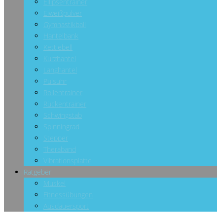
Ellipsentrainer
Eiweißpulver
Gymnastikball
Hantelbank
Kettlebell
Kurzhantel
Langhantel
Pulsuhr
Rollentrainer
Rückentrainer
Schwingstab
Spinningrad
Stepper
Theraband
Vibrationsplatte
Ratgeber
Muskel
Fitnessübungen
Ausdauersport