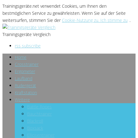
Trainingsgeräte.net verwendet Cookies
, um Ihnen den
bestmöglichen Service zu gewährleisten
. Wenn Sie
auf der Seite
weitersurfen, stimmen Sie der
Cookie-Nutzung zu. Ich stimme zu
.
.
Trainingsgeräte Vergleich
rss subscribe
Home
Crosstrainer
Ergometer
Laufband
Rudergerät
Kraftstation
Weitere
Battle Ropes
Bauchtrainer
Blackroll
Boxsack
Ellipsentrainer