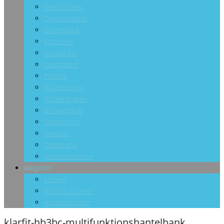
Eiweißpulver
Gymnastikball
Hantelbank
Kettlebell
Kurzhantel
Langhantel
Pulsuhr
Rollentrainer
Rückentrainer
Schwingstab
Spinningrad
Stepper
Theraband
Vibrationsplatte
Ratgeber
Muskel
Fitnessübungen
Ausdauersport
klarfit-hb3bc-multifunktionshantelbank