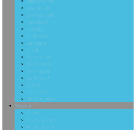
Ellipsentrainer
Eiweißpulver
Gymnastikball
Hantelbank
Kettlebell
Kurzhantel
Langhantel
Pulsuhr
Rollentrainer
Rückentrainer
Schwingstab
Spinningrad
Stepper
Theraband
Vibrationsplatte
Ratgeber
Muskel
Fitnessübungen
Ausdauersport