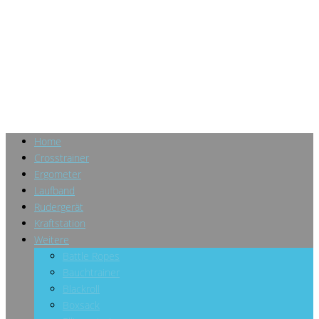
Home
Crosstrainer
Ergometer
Laufband
Rudergerät
Kraftstation
Weitere
Battle Ropes
Bauchtrainer
Blackroll
Boxsack