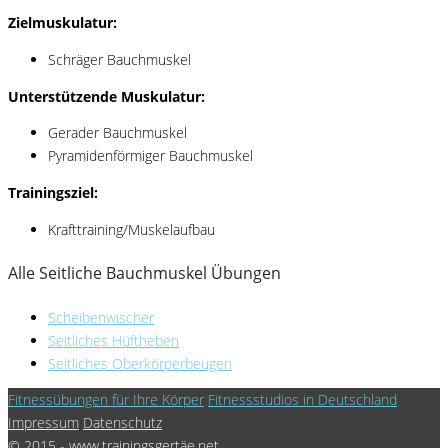
Zielmuskulatur:
Schräger Bauchmuskel
Unterstützende Muskulatur:
Gerader Bauchmuskel
Pyramidenförmiger Bauchmuskel
Trainingsziel:
Krafttraining/Muskelaufbau
Alle Seitliche Bauchmuskel Übungen
Scheibenwischer
Seitliches Hüftheben
Seitliches Oberkörperbeugen
Fitnessübungen für Ihre Körper
Fitnessstudios in Deutschland
Impressum
Datenschutz
© 2015 - www.trainingsgertäe.net