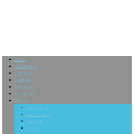
Home
Crosstrainer
Ergometer
Laufband
Rudergerät
Kraftstation
Weitere
Battle Ropes
Bauchtrainer
Blackroll
Boxsack