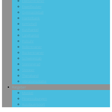
Ellipsentrainer
Eiweißpulver
Gymnastikball
Hantelbank
Kettlebell
Kurzhantel
Langhantel
Pulsuhr
Rollentrainer
Rückentrainer
Schwingstab
Spinningrad
Stepper
Theraband
Vibrationsplatte
Ratgeber
Muskel
Fitnessübungen
Ausdauersport