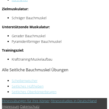
Zielmuskulatur:
Schräger Bauchmuskel
Unterstützende Muskulatur:
Gerader Bauchmuskel
Pyramidenförmiger Bauchmuskel
Trainingsziel:
Krafttraining/Muskelaufbau
Alle Seitliche Bauchmuskel Übungen
Scheibenwischer
Seitliches Hüftheben
Seitliches Oberkörperbeugen
Fitnessübungen für Ihre Körper
Fitnessstudios in Deutschland
Impressum
Datenschutz