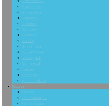
Ellipsentrainer
Eiweißpulver
Gymnastikball
Hantelbank
Kettlebell
Kurzhantel
Langhantel
Pulsuhr
Rollentrainer
Rückentrainer
Schwingstab
Spinningrad
Stepper
Theraband
Vibrationsplatte
Ratgeber
Muskel
Fitnessübungen
Ausdauersport