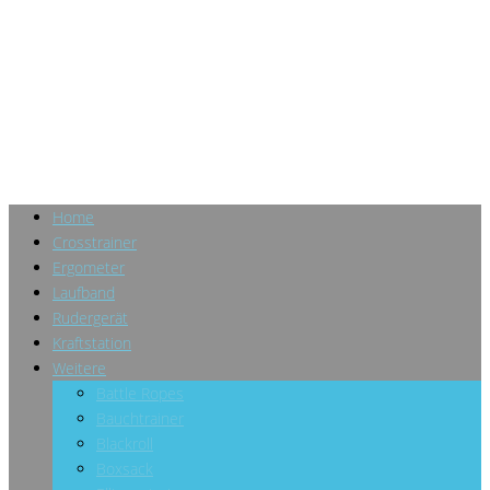
Home
Crosstrainer
Ergometer
Laufband
Rudergerät
Kraftstation
Weitere
Battle Ropes
Bauchtrainer
Blackroll
Boxsack